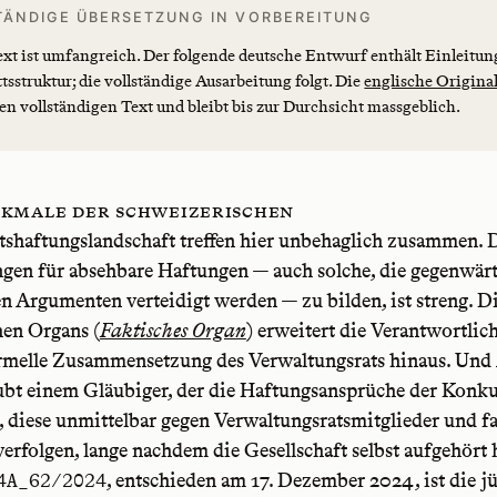
TÄNDIGE ÜBERSETZUNG IN VORBEREITUNG
ext ist umfangreich. Der folgende deutsche Entwurf enthält Einleitu
tsstruktur; die vollständige Ausarbeitung folgt. Die
englische Origina
den vollständigen Text und bleibt bis zur Durchsicht massgeblich.
kmale der schweizerischen
tshaftungslandschaft treffen hier unbehaglich zusammen. D
gen für absehbare Haftungen — auch solche, die gegenwärt
n Argumenten verteidigt werden — zu bilden, ist streng. D
hen Organs (
Faktisches Organ
) erweitert die Verantwortlic
ormelle Zusammensetzung des Verwaltungsrats hinaus. Und
ubt einem Gläubiger, der die Haftungsansprüche der Konk
diese unmittelbar gegen Verwaltungsratsmitglieder und fa
erfolgen, lange nachdem die Gesellschaft selbst aufgehört 
, entschieden am 17. Dezember 2024, ist die j
4A_62/2024