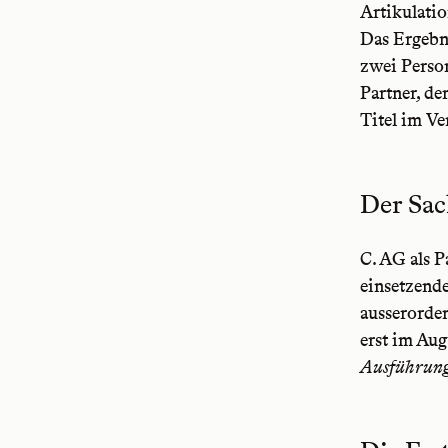
Artikulatio
Das Ergebni
zwei Person
Partner, de
Titel im Ve
Der Sac
C. AG als 
einsetzende
ausserorde
erst im Aug
Ausführung 