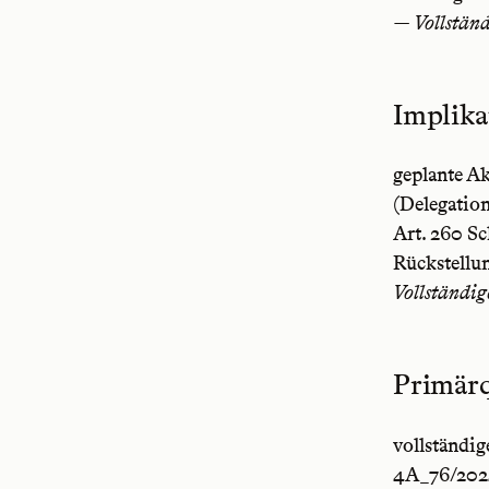
— Vollständ
Implika
geplante Ak
(Delegation
Art. 260 S
Rückstellu
Vollständig
Primärq
vollständig
4A_76/2024