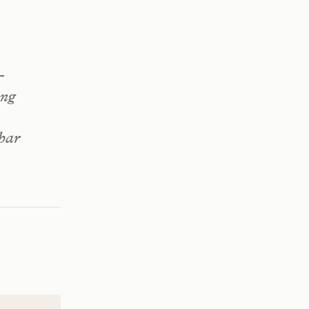
-
ung
bar