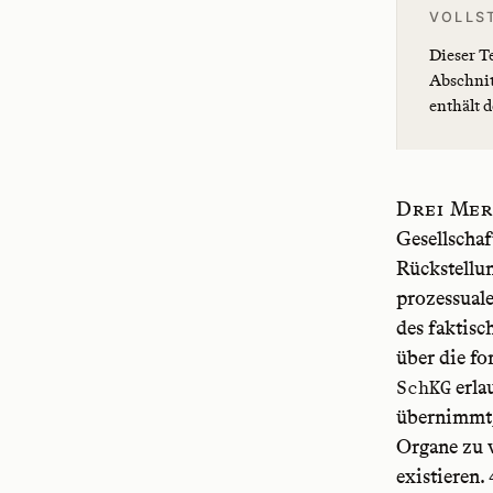
VOLLS
Dieser T
Abschnit
enthält 
Drei Mer
Gesellschaf
Rückstellun
prozessuale
des faktisc
über die f
erla
SchKG
übernimmt, 
Organe zu v
existieren.