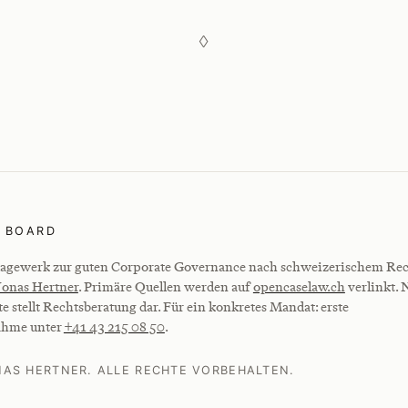
◊
 BOARD
agewerk zur guten Corporate Governance nach schweizerischem Rec
Jonas Hertner
. Primäre Quellen werden auf
opencaselaw.ch
verlinkt. 
te stellt Rechtsberatung dar. Für ein konkretes Mandat: erste
ahme unter
+41 43 215 08 50
.
NAS HERTNER. ALLE RECHTE VORBEHALTEN.