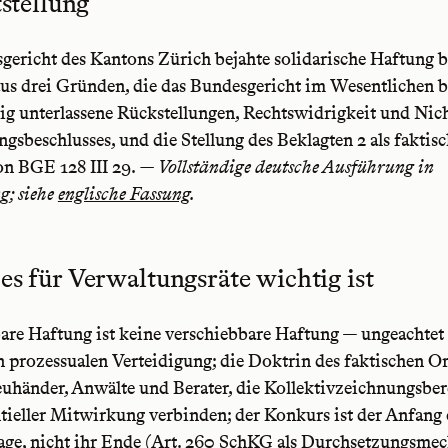
tstellung
gericht des Kantons Zürich bejahte solidarische Haftung b
us drei Gründen, die das Bundesgericht im Wesentlichen be
ig unterlassene Rückstellungen, Rechtswidrigkeit und Nich
gsbeschlusses, und die Stellung des Beklagten 2 als faktis
on BGE 128 III 29.
— Vollständige deutsche Ausführung in
g; siehe
englische Fassung
.
s für Verwaltungsräte wichtig ist
are Haftung ist keine verschiebbare Haftung — ungeachtet
 prozessualen Verteidigung; die Doktrin des faktischen O
euhänder, Anwälte und Berater, die Kollektivzeichnungsbe
tieller Mitwirkung verbinden; der Konkurs ist der Anfang 
age, nicht ihr Ende (Art. 260 SchKG als Durchsetzungsmec