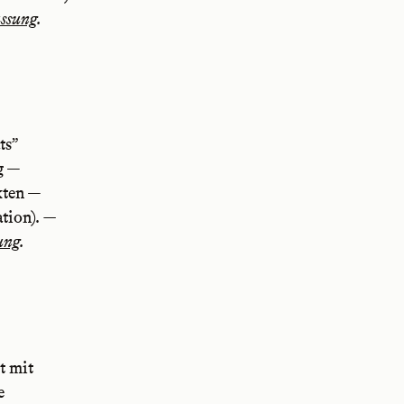
assung
.
ts”
g —
kten —
tion).
—
ung
.
t mit
e