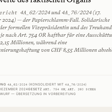
und
(17.
ericht 4A_62/2024
4A_76/2024
 2024) — der
Papierschlamm
-Fall. Solidarische
der formellen Vizepräsidentin und des Treuhand
 je nach Art. 754 OR haftbar für eine Ausschütt
2,15 Millionen, während eine
nierungshaftung von CHF 8,55 Millionen abseh
UNG
(KONSOLIDIERT MIT
)
4A_62/2024
4A_76/2024
 DEZEMBER 2024
GESETZ
;
ART. 754 OR
ART. 260 SCHKG
WURF — ÜBERSETZUNG IN VORBEREITUNG