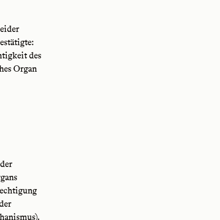
eider
stätigte:
tigkeit des
ches Organ
 der
rgans
rechtigung
der
hanismus).