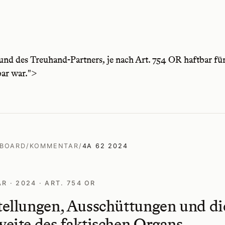
 und des Treuhand-Partners, je nach Art. 754 OR haftbar f
ar war.">
 BOARD
/
KOMMENTAR
/
4A 62 2024
 · 2024 · ART. 754 OR
ellungen, Ausschüttungen und di
eite des faktischen Organs