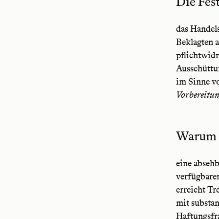
Die Fes
das Handels
Beklagten a
pflichtwidr
Ausschüttun
im Sinne v
Vorbereitun
Warum e
eine absehb
verfügbaren
erreicht Tr
mit substan
Haftungsfr