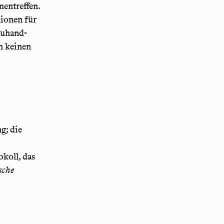
mentreffen.
lionen für
euhand-
en keinen
g; die
koll, das
sche