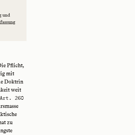
ng und
lfassung
ie Pflicht,
ig mit
ie Doktrin
hkeit weit
Art. 260
ursmasse
ktische
hat zu
üngste