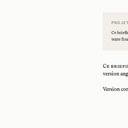
PROJE
Ce briefi
texte fra
Ce brief
version angl
Version com