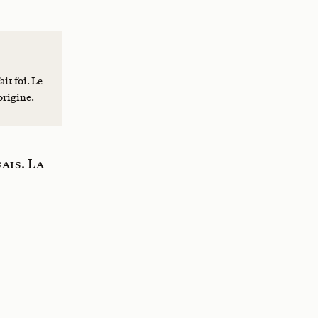
it foi. Le
origine
.
ais. La