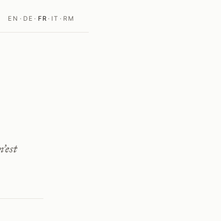
EN
·
DE
·
FR
·
IT
·
RM
’est