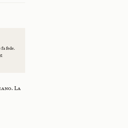
 fa fede.
se
iano. La