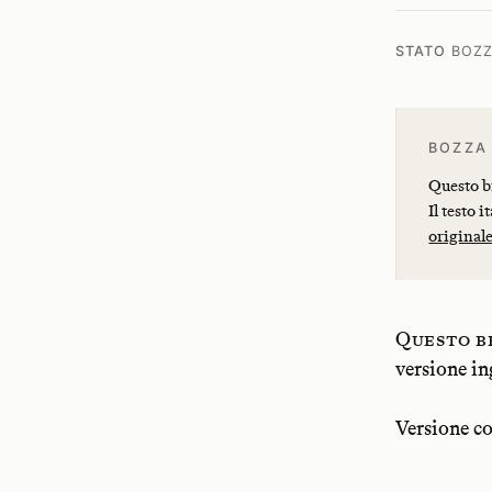
STATO
BOZZ
BOZZA
Questo br
Il testo 
original
Questo br
versione ing
Versione co